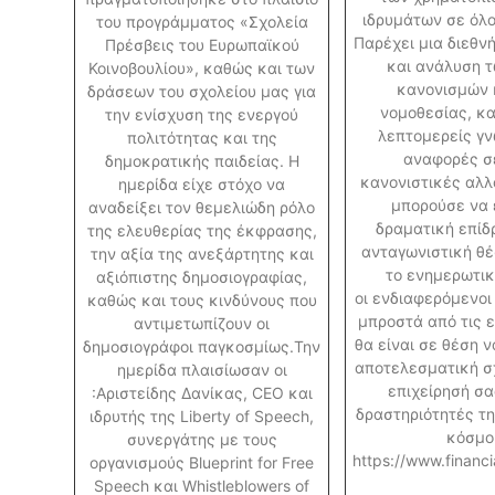
ιδρυμάτων σε όλο
του προγράμματος «Σχολεία
Παρέχει μια διεθν
Πρέσβεις του Ευρωπαϊκού
και ανάλυση 
Κοινοβουλίου», καθώς και των
κανονισμών 
δράσεων του σχολείου μας για
νομοθεσίας, κα
την ενίσχυση της ενεργού
λεπτομερείς γν
πολιτότητας και της
αναφορές σ
δημοκρατικής παιδείας. Η
κανονιστικές αλλ
ημερίδα είχε στόχο να
μπορούσε να 
αναδείξει τον θεμελιώδη ρόλο
δραματική επίδ
της ελευθερίας της έκφρασης,
ανταγωνιστική θέ
την αξία της ανεξάρτητης και
το ενημερωτικ
αξιόπιστης δημοσιογραφίας,
οι ενδιαφερόμενο
καθώς και τους κινδύνους που
μπροστά από τις ε
αντιμετωπίζουν οι
θα είναι σε θέση 
δημοσιογράφοι παγκοσμίως.Την
αποτελεσματική σχ
ημερίδα πλαισίωσαν οι
επιχείρησή σα
:Αριστείδης Δανίκας, CEO και
δραστηριότητές τη
ιδρυτής της Liberty of Speech,
κόσμο
συνεργάτης με τους
https://www.financi
οργανισμούς Blueprint for Free
Speech και Whistleblowers of