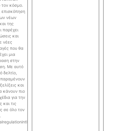
 τον κόσμο.
ή επισκόπηση
των νέων
και της
ι παρέχει
ώσεις και
ε νέες
αγές που θα
έχει μια
ραση στην
ση. Με αυτό
ό δελτίο,
ι παραμένουν
ξελίξεις και
να κάνουν πιο
έδια για την
ς και τις
ς σε όλο τον
.
alregulationintl.com