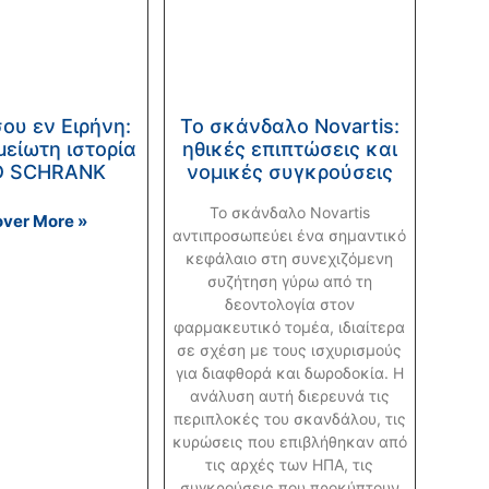
ου εν Ειρήνη:
Το σκάνδαλο Novartis:
μείωτη ιστορία
ηθικές επιπτώσεις και
D SCHRANK
νομικές συγκρούσεις
Το σκάνδαλο Novartis
over More »
αντιπροσωπεύει ένα σημαντικό
2024-
κεφάλαιο στη συνεχιζόμενη
συζήτηση γύρω από τη
δεοντολογία στον
φαρμακευτικό τομέα, ιδιαίτερα
σε σχέση με τους ισχυρισμούς
για διαφθορά και δωροδοκία. Η
ανάλυση αυτή διερευνά τις
περιπλοκές του σκανδάλου, τις
κυρώσεις που επιβλήθηκαν από
τις αρχές των ΗΠΑ, τις
συγκρούσεις που προκύπτουν