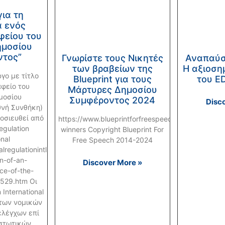
ια τη
α ενός
φείου του
ημοσίου
ντος”
Γνωρίστε τους Νικητές
Αναπαύσ
των βραβείων της
Η αξιοση
γο με τίτλο
Blueprint για τους
του E
αφείο του
Μάρτυρες Δημοσίου
μοσίου
Συμφέροντος 2024
Disc
θνή Συνθήκη)
οσιευθεί από
https://www.blueprintforfreespeech.net/en/prize/
egulation
winners Copyright Blueprint For
onal
Free Speech 2014-2024
lregulationintl.com/regulation/calling-
on-of-an-
Discover More »
ice-of-the-
9529.htm Οι
 International
των νομικών
ελέγχων επί
στωτικών