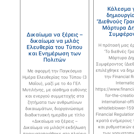
Κάλεσμα γ
δημιουργί
“Διεθνούς Γρα
Μάρτυρα Δ
Συμφέρο
Δικαίωμα να ξέρεις –
δικαίωμα να μιλάς
Η πρότασή μας έρ
Ελευθερία του Τύπου
‘Το διεθνές Γρ
και Ενημέρωση των
Μάρτυρα Δη
Πολιτών
Συμφέροντος (Διε
επιλέχθηκε να δημ
Με αφορμή την Παγκόσμια
την Financial R
Ημέρα Ελευθερίας του Τύπου (3
Internati
Μαΐου), μαζί με το 4ο ΓΕΛ
https://www.financia
Μυτιλήνης, με αίσθημα ευθύνης
for-the-creati
και ενεργού συμμετοχής στα
international-off
ζητήματα των ανθρωπίνων
whistleblower-15
δικαιωμάτων, διοργανώσαμε
Financial Regulation
διαδικτυακή ημερίδα με τίτλο
κρατά ενήμερους 
«Δικαίωμα να ξέρεις –
και ρυθμιστικών 
Δικαίωμα να μιλάςΗ εκδήλωση
των χρηματοπι
πραγματοποιήθηκε στο πλαίσιο