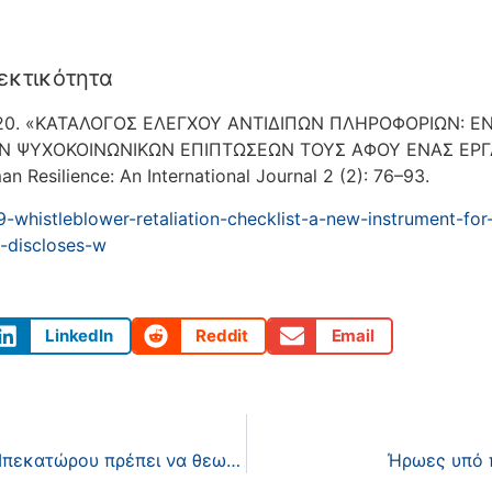
εκτικότητα
k. 2020. «ΚΑΤΑΛΟΓΟΣ ΕΛΕΓΧΟΥ ΑΝΤΙΔΙΠΩΝ ΠΛΗΡΟΦΟΡΙΩΝ:
ΤΩΝ ΨΥΧΟΚΟΙΝΩΝΙΚΩΝ ΕΠΙΠΤΩΣΕΩΝ ΤΟΥΣ ΑΦΟΥ ΕΝΑΣ Ε
n Resilience: An International Journal 2 (2): 76–93.
19-whistleblower-retaliation-checklist-a-new-instrument-for-
-discloses-w
LinkedIn
Reddit
Email
Γιατί ασυμβίβαστοι όπως η Olympic Sailor κυρία Μπεκατώρου πρέπει να θεωρούνται ως μαρτυρες δημοσίου συμφέροντος, 10 Φεβρουαρίου 2021
Ήρωες υπό π