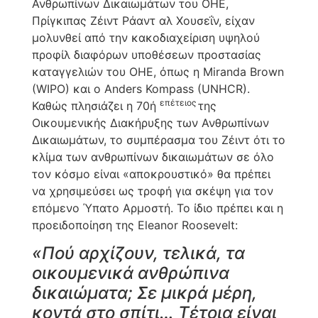
Ανθρωπίνων Δικαιωμάτων του ΟΗΕ,
Πρίγκιπας Ζέιντ Ράαντ αλ Χουσεΐν, είχαν
μολυνθεί από την κακοδιαχείριση υψηλού
προφίλ διαφόρων υποθέσεων προστασίας
καταγγελιών του ΟΗΕ, όπως η Miranda Brown
(WIPO) και ο Anders Kompass (UNHCR).
επέτειος
Καθώς πλησιάζει η 70ή
της
Οικουμενικής Διακήρυξης των Ανθρωπίνων
Δικαιωμάτων, το συμπέρασμα του Ζέιντ ότι το
κλίμα των ανθρωπίνων δικαιωμάτων σε όλο
τον κόσμο είναι «αποκρουστικό» θα πρέπει
να χρησιμεύσει ως τροφή για σκέψη για τον
επόμενο Ύπατο Αρμοστή. Το ίδιο πρέπει και η
προειδοποίηση της Eleanor Roosevelt:
«Πού αρχίζουν, τελικά, τα
οικουμενικά ανθρώπινα
δικαιώματα; Σε μικρά μέρη,
κοντά στο σπίτι… Τέτοια είναι