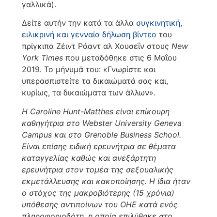
γαλλικά).
Δείτε αυτήν την κατά τα άλλα
συγκινητική,
ειλικρινή και γενναία δήλωση βίντεο
του
πρίγκιπα Ζέιντ Ράαντ αλ Χουσεΐν στους
New
York Times
που μεταδόθηκε στις 6 Μαΐου
2019. Το μήνυμά του: «Γνωρίστε και
υπερασπιστείτε τα δικαιώματά σας και,
κυρίως, τα δικαιώματα των άλλων».
Η Caroline Hunt-Matthes είναι επίκουρη
καθηγήτρια στο Webster University Geneva
Campus και στο Grenoble Business School.
Είναι επίσης ειδική ερευνήτρια σε θέματα
καταγγελίας καθώς και ανεξάρτητη
ερευνήτρια στον τομέα της σεξουαλικής
εκμετάλλευσης και κακοποίησης. Η ίδια ήταν
ο στόχος της μακροβιότερης (15 χρόνια)
υπόθεσης αντιποίνων του ΟΗΕ κατά ενός
πληροφοριοδότη, η οποία επιλύθηκε στο