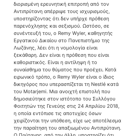
διορισμένη ερευνητική επιτροπή από τον
Αντιπρύτανη απέρριψε τους ισχυρισμούς,
υποστηρίζοντας ότι δεν υπήρχε πρόθεση
παρενόχλησης και σεξισμού. Ωστόσο, σε
συνέντευξή του, ο Remy Wyler, καθηγητής
Εργατικού Δικαίου στο Πανεπιστήμιο της
Λωζάνης, λέει ότι η νομολογία είναι
ξεκάθαρη. Δεν είναι η πρόθεση που είναι
καθοριστικός. Είναι η αντίληψη ή το
συναίσθημα του θύματος που προέχει. Κατά
ειρωνικό τρόπο, ο Remy Wyler είναι ο ίδιος
δικηγόρος που υπερασπίζεται τη Nestlé κατά
του Motarjemi. Μια ανοιχτή επιστολή που
δημοσιεύτηκε στον ιστότοπο του Συλλόγου
Φοιτητών της Γενεύης στις 24 Απριλίου 2018,
η οποία εντόπισε τις αποτυχίες όσων
χειρίζονται την υπόθεση, είχε ως αποτέλεσμα
την παραίτηση του απαξιωμένου Αντιπρύτανη.
Ο Πρύτανης, από την άλλη, υποστηρίζει ότι